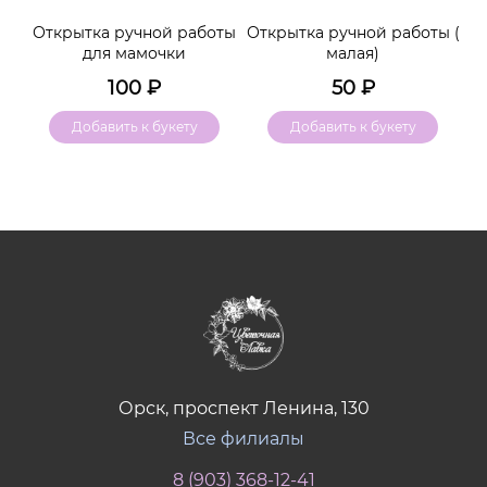
м
Открытка ручной работы
Открытка ручной работы (
К
для мамочки
малая)
100
₽
50
₽
Добавить к букету
Добавить к букету
Орск, проспект Ленина, 130
Все филиалы
8 (903) 368-12-41