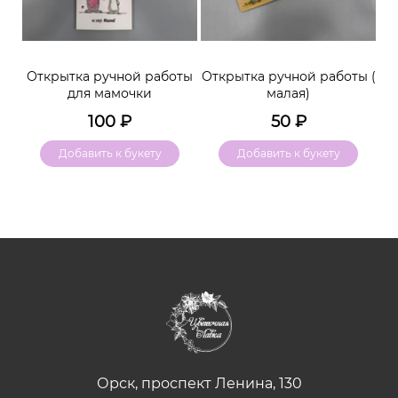
м
Открытка ручной работы
Открытка ручной работы (
К
для мамочки
малая)
100
₽
50
₽
Добавить к букету
Добавить к букету
Орск, проспект Ленина, 130