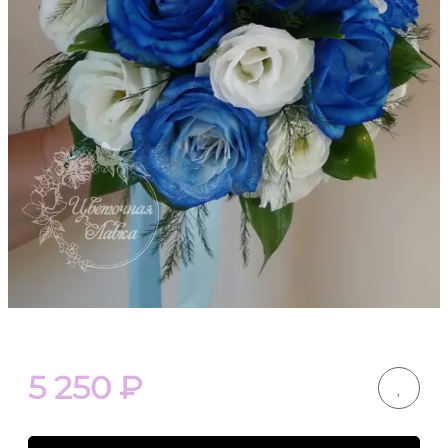
5 250
₽