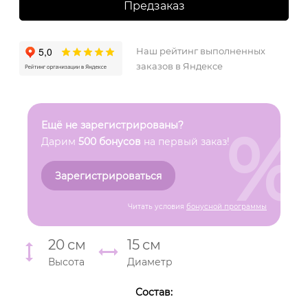
Предзаказ
Наш рейтинг выполненных
заказов в Яндексе
%
Ещё не зарегистрированы?
Дарим
500 бонусов
на первый заказ!
Зарегистрироваться
Читать условия
бонусной программы
20
см
15
см
Высота
Диаметр
Состав: