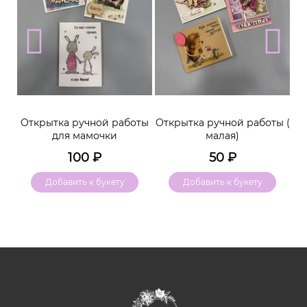
м
Открытка ручной работы
Открытка ручной работы (
К
для мамочки
малая)
100
₽
50
₽
Добавить к букету
Добавить к букету