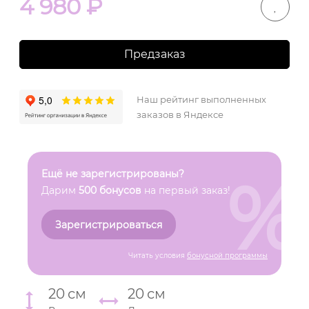
4 980
₽
Предзаказ
Наш рейтинг выполненных
заказов в Яндексе
%
Ещё не зарегистрированы?
Дарим
500 бонусов
на первый заказ!
Зарегистрироваться
Читать условия
бонусной программы
20
см
20
см