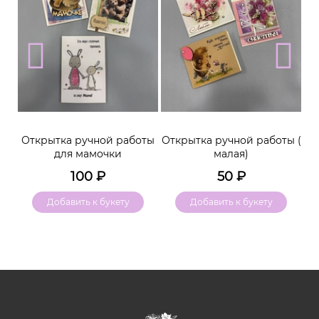
м
Открытка ручной работы
Открытка ручной работы (
К
для мамочки
малая)
100
₽
50
₽
Добавить к букету
Добавить к букету