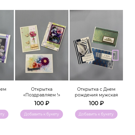
нем
Открытка
Открытка с Днем
Отк
«Поздравляем !»
рождения мужская
100
₽
100
₽
ету
Добавить к букету
Добавить к букету