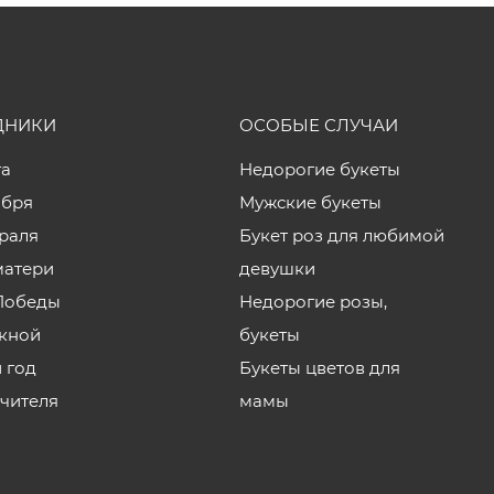
ДНИКИ
ОСОБЫЕ СЛУЧАИ
та
Недорогие букеты
ября
Мужские букеты
враля
Букет роз для любимой
матери
девушки
Победы
Недорогие розы,
кной
букеты
 год
Букеты цветов для
учителя
мамы