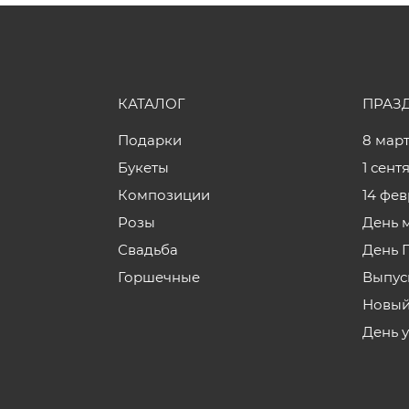
КАТАЛОГ
ПРАЗ
Подарки
8 мар
Букеты
1 сент
Композиции
14 фе
Розы
День 
Свадьба
День 
Горшечные
Выпус
Новый
День 