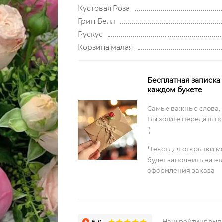
Кустовая Роза
Грин Белл
Рускус
Корзина малая
Бесплатная записка
каждом букете
Самые важные слова,
Вы хотите передать п
:)
*Текст для открытки 
будет заполнить на э
оформления заказа
Наш рейтинг вы