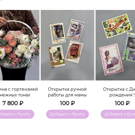
ина с гортензией
Открытка ручной
Открытка с Д
 нежных тонах
работы для мамы
рождения !
7 800
₽
100
₽
100
₽
бавить к букету
Добавить к букету
Добавить к бук