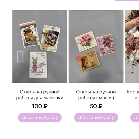
Открытка ручной
Открытка ручной
Корз
леем
работы для мамочки
работы ( малая)
в
100
₽
50
₽
у
Добавить к букету
Добавить к букету
До