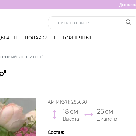
Доставк
ДЬБА
ПОДАРКИ
ГОРШЕЧНЫЕ
Розовый конфитюр"
р"
АРТИКУЛ:
285630
18
см
25
см
Высота
Диаметр
Состав: