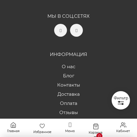
МЫ В СОЦ.СЕТЯХ
ИНФОРМАЦИЯ
О нас
Блог
Контакты
Доставка
Фильтр
Оплата
Отзывы
Вопрос-ответ
Гарантии
Главная
Меню
Кабинет
Избранное
Корзина
0