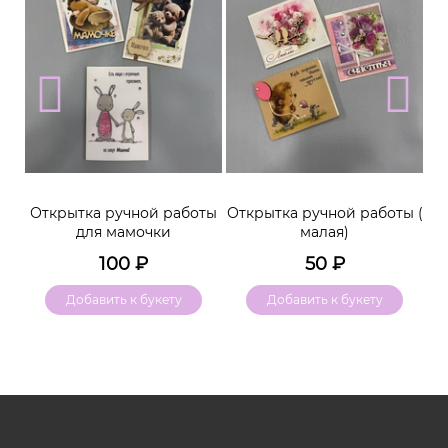
м
Открытка ручной работы
Открытка ручной работы (
К
для мамочки
малая)
100
₽
50
₽
Добавить к букету
Добавить к букету