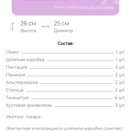
Читать условия
бонусной программы
26
см
25
см
Высота
Диаметр
Состав:
Оазис
1 шт.
Шляпная коробка
1 шт.
Пистация
3 шт.
Паникум
3 шт.
Альстермерия
2 шт.
Статица
2 шт.
Танацетум
6 шт.
Кустовая хризантема
3 шт.
Рейтинг товара:
Элегантная композиция в шляпной коробке сочетает