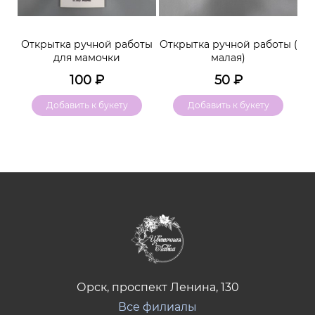
м
Открытка ручной работы
Открытка ручной работы (
К
для мамочки
малая)
100
₽
50
₽
Добавить к букету
Добавить к букету
Орск, проспект Ленина, 130
Все филиалы