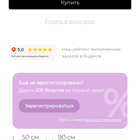
Купить
Купить в один клик
Наш рейтинг выполненных
заказов в Яндексе
%
Ещё не зарегистрированы?
Дарим
500 бонусов
на первый заказ!
Зарегистрироваться
Читать условия
бонусной программы
50
см
90
см