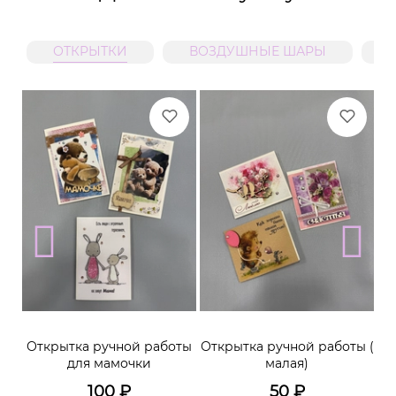
ОТКРЫТКИ
ВОЗДУШНЫЕ ШАРЫ
м
Открытка ручной работы
Открытка ручной работы (
К
для мамочки
малая)
100
₽
50
₽