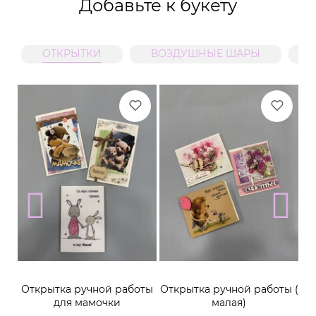
Добавьте к букету
ОТКРЫТКИ
ВОЗДУШНЫЕ ШАРЫ
м
Открытка ручной работы
Открытка ручной работы (
К
для мамочки
малая)