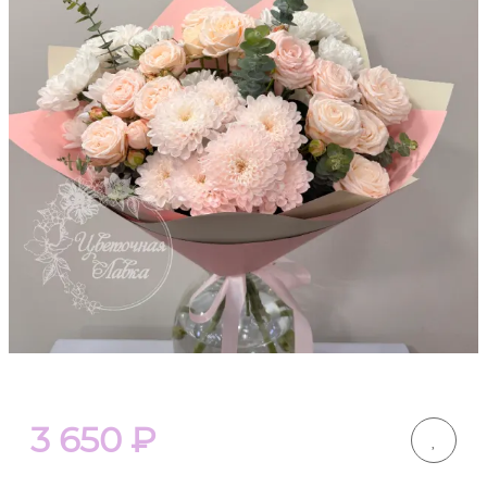
3 650
₽