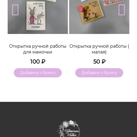
м
Открытка ручной работы
Открытка ручной работы (
К
для мамочки
малая)
100
₽
50
₽
Добавить к букету
Добавить к букету