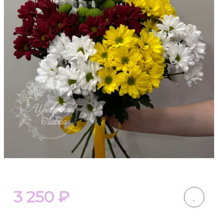
3 250
₽