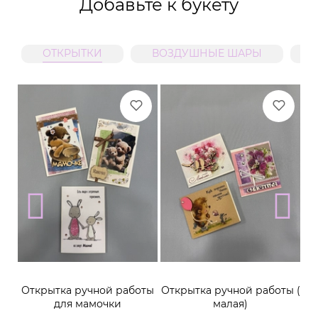
Добавьте к букету
ОТКРЫТКИ
ВОЗДУШНЫЕ ШАРЫ
м
Открытка ручной работы
Открытка ручной работы (
К
для мамочки
малая)