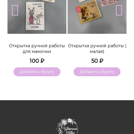
м
Открытка ручной работы
Открытка ручной работы (
К
для мамочки
малая)
100
₽
50
₽
Добавить к букету
Добавить к букету