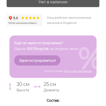
Нет в наличии
Наш рейтинг выполненных
заказов в Яндексе
%
Ещё не зарегистрированы?
Дарим
500 бонусов
на первый заказ!
Зарегистрироваться
Читать условия
бонусной программы
30
см
25
см
Высота
Диаметр
Состав: