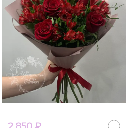
2 850
₽