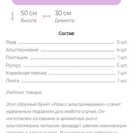
50
см
30
см
Высота
Диаметр
Состав:
Роза
5 шт.
Альстермерия
4 шт.
Пистация
1 шт.
Рускус
5 шт.
Корейская пленка
1 шт.
Лента
1 шт.
Рейтинг товара:
Этот сборный букет «Роза с альстромерией» станет
идеальным подарком для любого случая. Он
изготовлен из свежих и ароматных роз и
альстромерии, которые придадут цветам изысканную
красоту и элегантность. В композицию добавлены