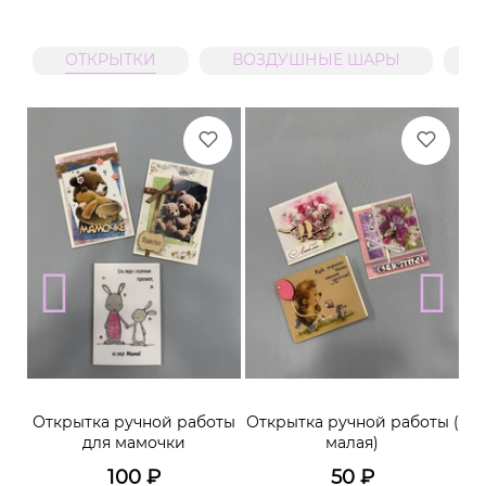
ОТКРЫТКИ
ВОЗДУШНЫЕ ШАРЫ
м
Открытка ручной работы
Открытка ручной работы (
К
для мамочки
малая)
100
₽
50
₽