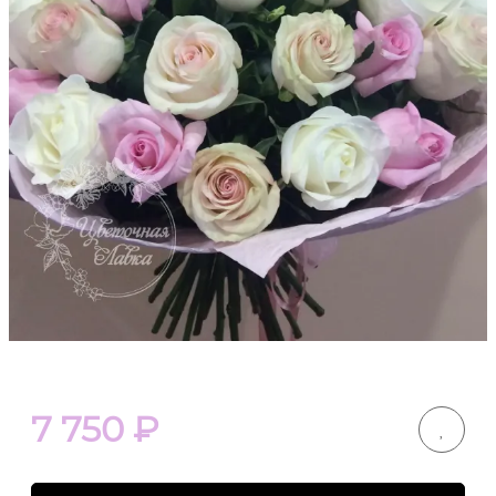
7 750
₽