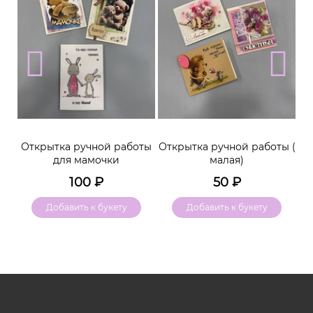
м
Открытка ручной работы
Открытка ручной работы (
К
для мамочки
малая)
100
₽
50
₽
Добавить к букету
Добавить к букету