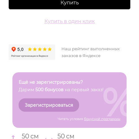
Купить
Купить в один клик
Наш рейтинг выполненных
заказов в Яндексе
%
Ещё не зарегистрированы?
Дарим
500 бонусов
на первый заказ!
Зарегистрироваться
Читать условия
бонусной программы
50
см
50
см