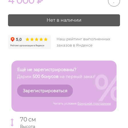
4 000
₽
Нет в наличии
Наш рейтинг выполненных
заказов в Яндексе
%
Ещё не зарегистрированы?
Дарим
500 бонусов
на первый заказ!
Зарегистрироваться
Читать условия
бонусной программы
70
см
Высота