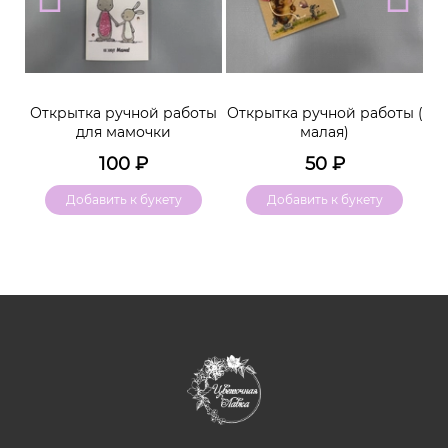
м
Открытка ручной работы
Открытка ручной работы (
К
для мамочки
малая)
100
₽
50
₽
Добавить к букету
Добавить к букету