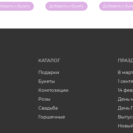
бавить к букету
Добавить к букету
Добавить к бук
КАТАЛОГ
ПРАЗ
Подарки
8 мар
Букеты
1 сент
Композиции
14 фе
Розы
День 
Свадьба
День 
Горшечные
Выпус
Новый