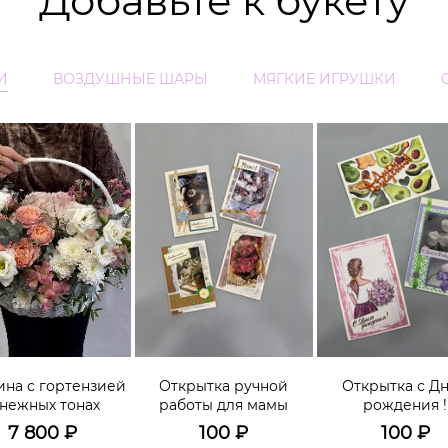
Добавьте к букету
И
ВОЗДУШНЫЕ ШАРЫ
МЯГКИЕ ИГРУШКИ
ина с гортензией
Открытка ручной
Открытка с Д
 нежных тонах
работы для мамы
рождения !
7 800
₽
100
₽
100
₽