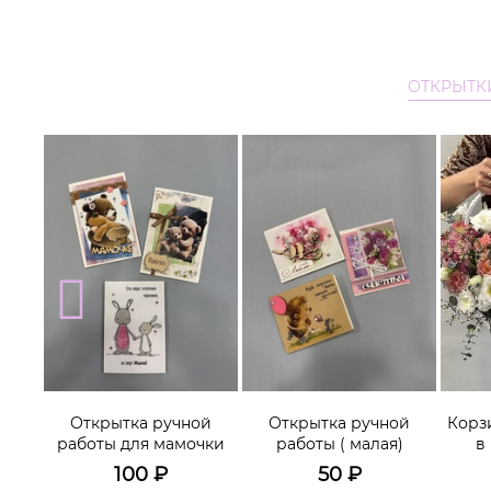
ОТКРЫТК
Открытка ручной
Открытка ручной
Корз
леем
работы для мамочки
работы ( малая)
в
100
₽
50
₽