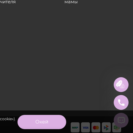
учителя
мамы
cookie»).
Окей