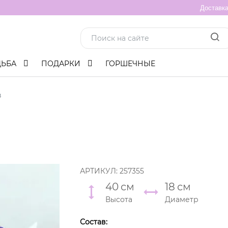
Доставк
ДЬБА
ПОДАРКИ
ГОРШЕЧНЫЕ
в
АРТИКУЛ:
257355
40
см
18
см
Высота
Диаметр
Состав: