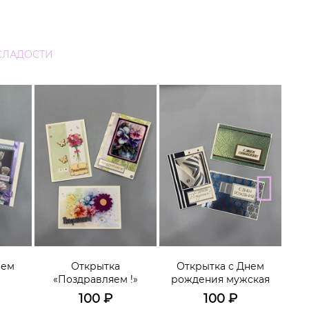
СЛАДОСТИ
нем
Открытка
Открытка с Днем
Отк
«Поздравляем !»
рождения мужская
100
₽
100
₽