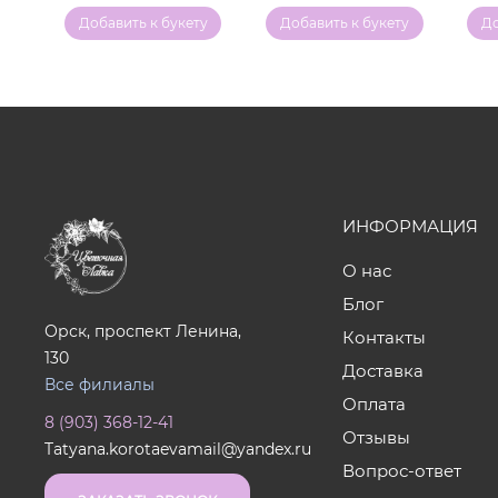
у
Добавить к букету
Добавить к букету
До
ИНФОРМАЦИЯ
О нас
Блог
Орск, проспект Ленина,
Контакты
130
Доставка
Все филиалы
Оплата
8 (903) 368-12-41
Отзывы
Tatyana.korotaevamail@yandex.ru
Вопрос-ответ