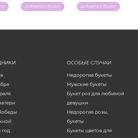
ету
Добавить к букету
Добавить к букету
ДНИКИ
ОСОБЫЕ СЛУЧАИ
та
Недорогие букеты
ября
Мужские букеты
враля
Букет роз для любимой
матери
девушки
Победы
Недорогие розы,
кной
букеты
 год
Букеты цветов для