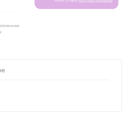
Читать условия
бонусной программы
полненных
е
ре