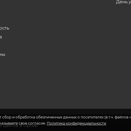
День 
ость
а
мы
з
 сбор и обработка обезличенных данных о посетителях (в т.ч. файлов «
указываете свое согласие.
Политика конфиденциальности
и цветов в Орске.