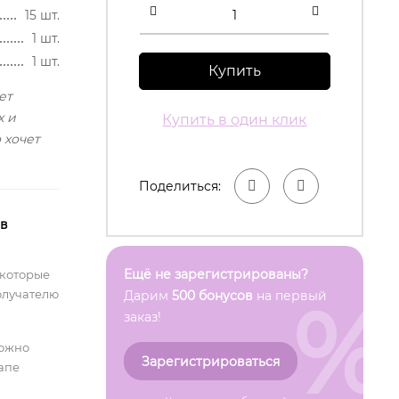
15 шт.
1 шт.
1 шт.
Купить
ет
х и
Купить в один клик
 хочет
Поделиться:
 в
Ещё не зарегистрированы?
 которые
%
олучателю
Дарим
500 бонусов
на первый
заказ!
можно
Зарегистрироваться
тапе