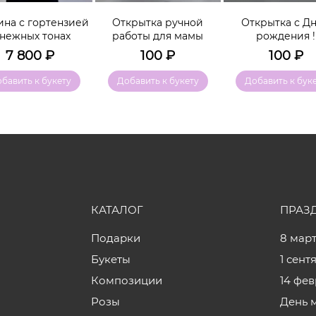
ина с гортензией
Открытка ручной
Открытка с Д
 нежных тонах
работы для мамы
рождения !
7 800
₽
100
₽
100
₽
бавить к букету
Добавить к букету
Добавить к бук
КАТАЛОГ
ПРАЗ
Подарки
8 мар
Букеты
1 сент
Композиции
14 фе
Розы
День 