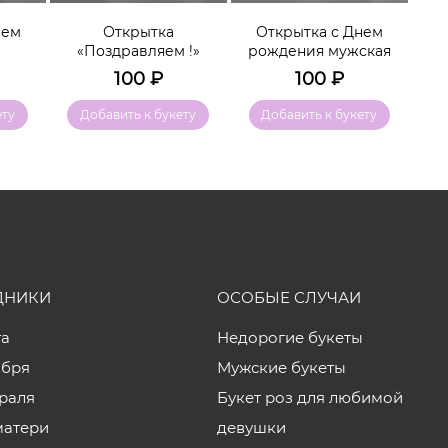
нем
Открытка
Открытка с Днем
Отк
«Поздравляем !»
рождения мужская
100
₽
100
₽
ету
Добавить к букету
Добавить к букету
ДНИКИ
ОСОБЫЕ СЛУЧАИ
та
Недорогие букеты
ября
Мужские букеты
враля
Букет роз для любимой
матери
девушки