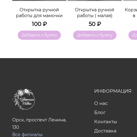
Открытка ручной
Открытка ручной
Корз
леем
работы для мамочки
работы ( малая)
в
100
₽
50
₽
у
Добавить к букету
Добавить к букету
До
ИНФОРМАЦИЯ
О нас
Блог
Орск, проспект Ленина,
Контакты
130
Доставка
Все филиалы