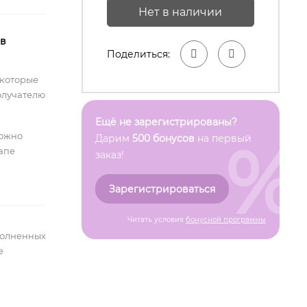
Нет в наличии
 в
Поделиться:
 которые
олучателю
Ещё не зарегистрированы?
можно
%
Дарим
500 бонусов
на первый
тапе
заказ!
Зарегистрироваться
Читать условия
бонусной программы
полненных
е