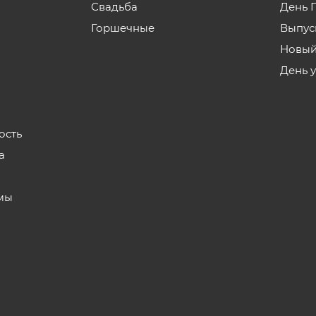
Свадьба
День 
Горшечные
Выпус
Новый
День 
ость
а
мы
з